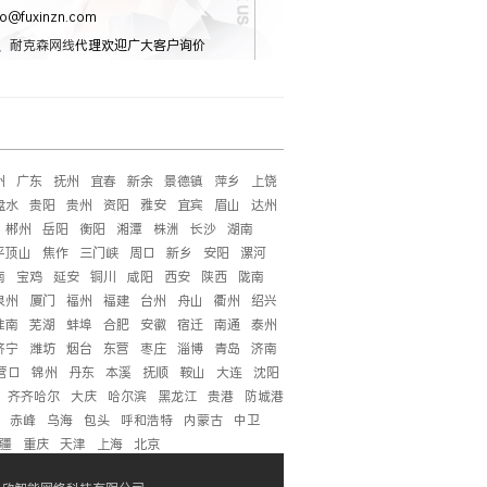
o@fuxinzn.com
、
耐克森网线
代理欢迎广大客户询价
州
广东
抚州
宜春
新余
景德镇
萍乡
上饶
盘水
贵阳
贵州
资阳
雅安
宜宾
眉山
达州
郴州
岳阳
衡阳
湘潭
株洲
长沙
湖南
平顶山
焦作
三门峡
周口
新乡
安阳
漯河
南
宝鸡
延安
铜川
咸阳
西安
陕西
陇南
泉州
厦门
福州
福建
台州
舟山
衢州
绍兴
淮南
芜湖
蚌埠
合肥
安徽
宿迁
南通
泰州
济宁
潍坊
烟台
东营
枣庄
淄博
青岛
济南
营口
锦州
丹东
本溪
抚顺
鞍山
大连
沈阳
齐齐哈尔
大庆
哈尔滨
黑龙江
贵港
防城港
赤峰
乌海
包头
呼和浩特
内蒙古
中卫
疆
重庆
天津
上海
北京