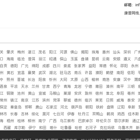
邮箱：inf
康普网线
关
肇庆
梅州
湛江
茂名
阳江
河源
佛山
揭阳
珠海
惠州
汕头
深圳
广
口
海南
临沧
普洱
丽江
昭通
保山
玉溪
曲靖
昆明
云南
安顺
遵义
六
自贡
德阳
广元
绵阳
成都
四川
娄底
张家界
益阳
常德
怀化
邵阳
永州
州
黄石
宜昌
襄樊
武汉
湖北
驻马店
商丘
许昌
濮阳
鹤壁
南阳
信阳
中
朔州
晋城
长治
阳泉
忻州
大同
太原
山西
榆林
商洛
安康
汉中
渭
酒泉
平凉
天水
兰州
甘肃
西宁
青海
龙岩
宁德
莆田
漳州
南平
三明
江
铜陵
池州
黄山
宣城
马鞍山
巢湖
安庆
滁州
宿州
淮北
阜阳
亳州
常州
镇江
南京
江苏
滨州
菏泽
聊城
德州
临沂
莱芜
日照
威海
泰安
保定
秦皇岛
邯郸
唐山
石家庄
河北
葫芦岛
朝阳
铁岭
盘锦
辽阳
阜新
林市
长春
吉林
绥化
黑河
七台河
伊春
牡丹江
双鸭山
鹤岗
鸡西
佳木斯
海
梧州
桂林
柳州
南宁
广西
乌兰察布
巴彦淖尔
呼伦贝尔
鄂尔多斯
通辽
萨
西藏
库尔勒
伊宁
和田
喀什
吐鲁番
哈密
石河子
克拉玛依
乌鲁木齐
新