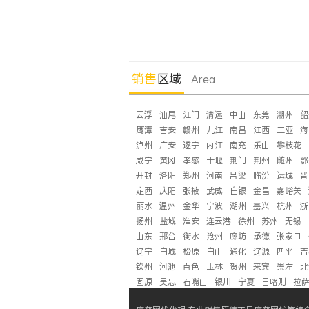
销售
区域
Area
云浮
汕尾
江门
清远
中山
东莞
潮州
韶
鹰潭
吉安
赣州
九江
南昌
江西
三亚
海
泸州
广安
遂宁
内江
南充
乐山
攀枝花
咸宁
黄冈
孝感
十堰
荆门
荆州
随州
鄂
开封
洛阳
郑州
河南
吕梁
临汾
运城
晋
定西
庆阳
张掖
武威
白银
金昌
嘉峪关
丽水
温州
金华
宁波
湖州
嘉兴
杭州
浙
扬州
盐城
淮安
连云港
徐州
苏州
无锡
山东
邢台
衡水
沧州
廊坊
承德
张家口
辽宁
白城
松原
白山
通化
辽源
四平
吉
钦州
河池
百色
玉林
贺州
来宾
崇左
北
固原
吴忠
石嘴山
银川
宁夏
日喀则
拉