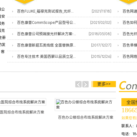
限公
百色FLUKE_福禄克测试报告_光纤熔接测试小能手
[2021/11/18]
普安
百色康普CommScope产品型号公共代码价格表
[2021/02/02]
百色如
服务
福克
百色康普公司预端接光纤解决方案-让您的数据中心服务更快上线
[2018/03/08]
百色光
注册
的发
百色康普新超五类线缆 全面替换原安普蓝白线
[2017/12/27]
百色单
、客
百色专注技术 美国西蒙以品质立足网络时代
[2015/12/26]
更多>>
全国
1866
医院综合布线系统解决方案
百色办公楼综合布线系统解决方案
百色酒
如果您有
联系人：
电话：186