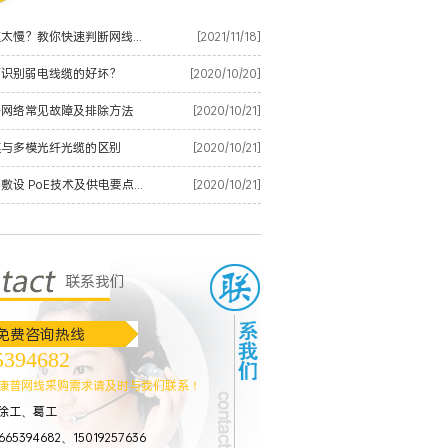
百色网速太慢？教你快速判断网线是否有质量问题
[2021/11/18]
何识别弱电线缆的好坏？
[2020/10/20]
纤网络常见故障及排除方法
[2020/10/21]
模与多模光纤光缆的区别
[2020/10/21]
百色网络敷设 PoE技术及供电要点整理
[2020/10/21]
联系我们
免费咨询热线
5394682
店高清网络视频监控解决方案
康普网线采购需求请及时与我们联系！
徐工、葛工
65394682、15019257636