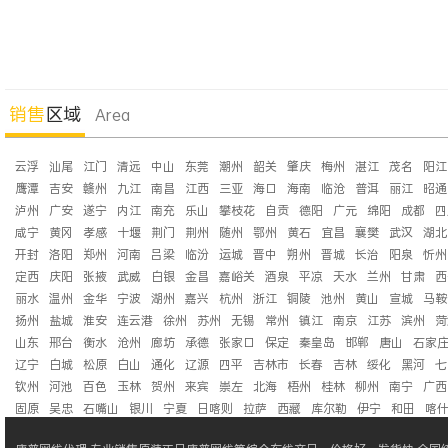
销售
区域
Area
云浮
汕尾
江门
清远
中山
东莞
潮州
韶关
肇庆
梅州
湛江
茂名
阳江
鹰潭
吉安
赣州
九江
南昌
江西
三亚
海口
海南
临沧
普洱
丽江
昭通
泸州
广安
遂宁
内江
南充
乐山
攀枝花
自贡
德阳
广元
绵阳
成都
四
咸宁
黄冈
孝感
十堰
荆门
荆州
随州
鄂州
黄石
宜昌
襄樊
武汉
湖北
开封
洛阳
郑州
河南
吕梁
临汾
运城
晋中
朔州
晋城
长治
阳泉
忻州
定西
庆阳
张掖
武威
白银
金昌
嘉峪关
酒泉
平凉
天水
兰州
甘肃
西
丽水
温州
金华
宁波
湖州
嘉兴
杭州
浙江
铜陵
池州
黄山
宣城
马鞍
扬州
盐城
淮安
连云港
徐州
苏州
无锡
常州
镇江
南京
江苏
滨州
菏
山东
邢台
衡水
沧州
廊坊
承德
张家口
保定
秦皇岛
邯郸
唐山
石家
辽宁
白城
松原
白山
通化
辽源
四平
吉林市
长春
吉林
绥化
黑河
七
钦州
河池
百色
玉林
贺州
来宾
崇左
北海
梧州
桂林
柳州
南宁
广西
固原
吴忠
石嘴山
银川
宁夏
日喀则
拉萨
西藏
库尔勒
伊宁
和田
喀