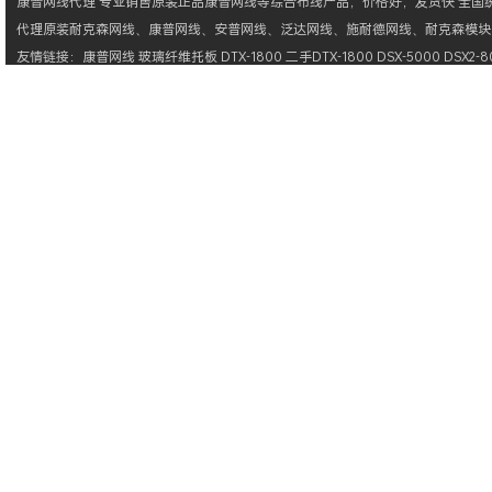
康普网线
代理 专业销售原装正品
康普网线
等综合布线产品，价格好，发货快 全国统一
代理原装
耐克森网线
、
康普网线
、
安普网线
、
泛达网线
、
施耐德网线
、
耐克森模块
友情链接：
康普网线
玻璃纤维托板
DTX-1800
二手DTX-1800
DSX-5000
DSX2-