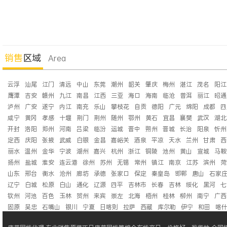
销售
区域
Area
云浮
汕尾
江门
清远
中山
东莞
潮州
韶关
肇庆
梅州
湛江
茂名
阳江
鹰潭
吉安
赣州
九江
南昌
江西
三亚
海口
海南
临沧
普洱
丽江
昭通
泸州
广安
遂宁
内江
南充
乐山
攀枝花
自贡
德阳
广元
绵阳
成都
四
咸宁
黄冈
孝感
十堰
荆门
荆州
随州
鄂州
黄石
宜昌
襄樊
武汉
湖北
开封
洛阳
郑州
河南
吕梁
临汾
运城
晋中
朔州
晋城
长治
阳泉
忻州
定西
庆阳
张掖
武威
白银
金昌
嘉峪关
酒泉
平凉
天水
兰州
甘肃
西
丽水
温州
金华
宁波
湖州
嘉兴
杭州
浙江
铜陵
池州
黄山
宣城
马鞍
扬州
盐城
淮安
连云港
徐州
苏州
无锡
常州
镇江
南京
江苏
滨州
菏
山东
邢台
衡水
沧州
廊坊
承德
张家口
保定
秦皇岛
邯郸
唐山
石家
辽宁
白城
松原
白山
通化
辽源
四平
吉林市
长春
吉林
绥化
黑河
七
钦州
河池
百色
玉林
贺州
来宾
崇左
北海
梧州
桂林
柳州
南宁
广西
固原
吴忠
石嘴山
银川
宁夏
日喀则
拉萨
西藏
库尔勒
伊宁
和田
喀