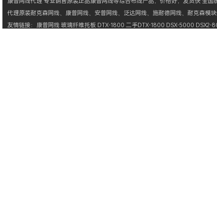
康普网线
代理 专业销售原装正品
康普网线
等综合布线产品，价格好，发货快 全国统一
代理原装
耐克森网线
、
康普网线
、
安普网线
、
泛达网线
、
施耐德网线
、
耐克森模块
友情链接：
康普网线
玻璃纤维托板
DTX-1800
二手DTX-1800
DSX-5000
DSX2-