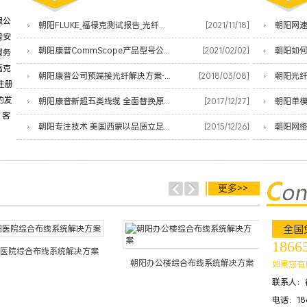
限公
朝阳FLUKE_福禄克测试报告_光纤熔接测试小能手
[2021/11/18]
普安
朝阳康普CommScope产品型号公共代码价格表
[2021/02/02]
朝阳如
服务
福克
朝阳康普公司预端接光纤解决方案-让您的数据中心服务更快上线
[2018/03/08]
朝阳光
注册
的发
朝阳康普新超五类线缆 全面替换原安普蓝白线
[2017/12/27]
朝阳单
、客
朝阳专注技术 美国西蒙以品质立足网络时代
[2015/12/26]
更多>>
全国
1866
医院综合布线系统解决方案
朝阳办公楼综合布线系统解决方案
朝阳酒
如果您有
联系人：
电话：186