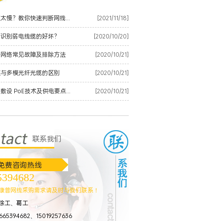
朝阳网速太慢？教你快速判断网线是否有质量问题
[2021/11/18]
何识别弱电线缆的好坏？
[2020/10/20]
纤网络常见故障及排除方法
[2020/10/21]
模与多模光纤光缆的区别
[2020/10/21]
朝阳网络敷设 PoE技术及供电要点整理
[2020/10/21]
联系我们
免费咨询热线
5394682
店高清网络视频监控解决方案
康普网线采购需求请及时与我们联系！
徐工、葛工
65394682、15019257636