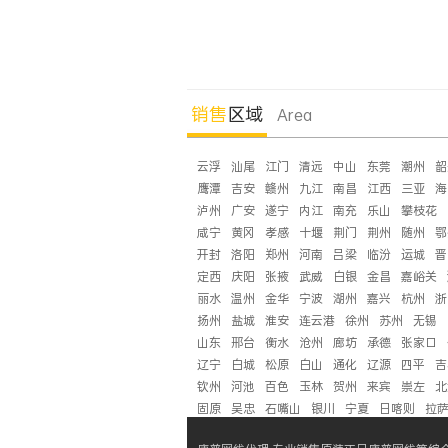
销售
区域
Area
云浮
汕尾
江门
清远
中山
东莞
潮州
韶
鹰潭
吉安
赣州
九江
南昌
江西
三亚
海
泸州
广安
遂宁
内江
南充
乐山
攀枝花
咸宁
黄冈
孝感
十堰
荆门
荆州
随州
鄂
开封
洛阳
郑州
河南
吕梁
临汾
运城
晋
定西
庆阳
张掖
武威
白银
金昌
嘉峪关
丽水
温州
金华
宁波
湖州
嘉兴
杭州
浙
扬州
盐城
淮安
连云港
徐州
苏州
无锡
山东
邢台
衡水
沧州
廊坊
承德
张家口
辽宁
白城
松原
白山
通化
辽源
四平
吉
钦州
河池
百色
玉林
贺州
来宾
崇左
北
固原
吴忠
石嘴山
银川
宁夏
日喀则
拉