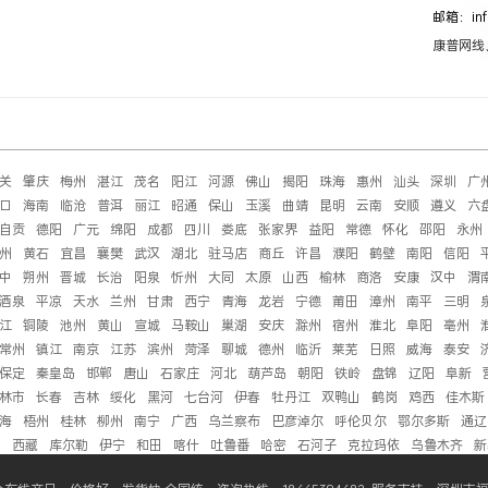
邮箱：inf
康普网线
关
肇庆
梅州
湛江
茂名
阳江
河源
佛山
揭阳
珠海
惠州
汕头
深圳
广
口
海南
临沧
普洱
丽江
昭通
保山
玉溪
曲靖
昆明
云南
安顺
遵义
六
自贡
德阳
广元
绵阳
成都
四川
娄底
张家界
益阳
常德
怀化
邵阳
永州
州
黄石
宜昌
襄樊
武汉
湖北
驻马店
商丘
许昌
濮阳
鹤壁
南阳
信阳
中
朔州
晋城
长治
阳泉
忻州
大同
太原
山西
榆林
商洛
安康
汉中
渭
酒泉
平凉
天水
兰州
甘肃
西宁
青海
龙岩
宁德
莆田
漳州
南平
三明
江
铜陵
池州
黄山
宣城
马鞍山
巢湖
安庆
滁州
宿州
淮北
阜阳
亳州
常州
镇江
南京
江苏
滨州
菏泽
聊城
德州
临沂
莱芜
日照
威海
泰安
保定
秦皇岛
邯郸
唐山
石家庄
河北
葫芦岛
朝阳
铁岭
盘锦
辽阳
阜新
林市
长春
吉林
绥化
黑河
七台河
伊春
牡丹江
双鸭山
鹤岗
鸡西
佳木斯
海
梧州
桂林
柳州
南宁
广西
乌兰察布
巴彦淖尔
呼伦贝尔
鄂尔多斯
通辽
萨
西藏
库尔勒
伊宁
和田
喀什
吐鲁番
哈密
石河子
克拉玛依
乌鲁木齐
新