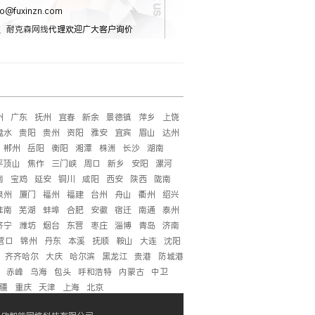
o@fuxinzn.com
、
耐克森网线
代理欢迎广大客户询价
州
广东
抚州
宜春
新余
景德镇
萍乡
上饶
盘水
贵阳
贵州
资阳
雅安
宜宾
眉山
达州
郴州
岳阳
衡阳
湘潭
株洲
长沙
湖南
平顶山
焦作
三门峡
周口
新乡
安阳
漯河
南
宝鸡
延安
铜川
咸阳
西安
陕西
陇南
泉州
厦门
福州
福建
台州
舟山
衢州
绍兴
淮南
芜湖
蚌埠
合肥
安徽
宿迁
南通
泰州
济宁
潍坊
烟台
东营
枣庄
淄博
青岛
济南
营口
锦州
丹东
本溪
抚顺
鞍山
大连
沈阳
齐齐哈尔
大庆
哈尔滨
黑龙江
贵港
防城港
赤峰
乌海
包头
呼和浩特
内蒙古
中卫
疆
重庆
天津
上海
北京