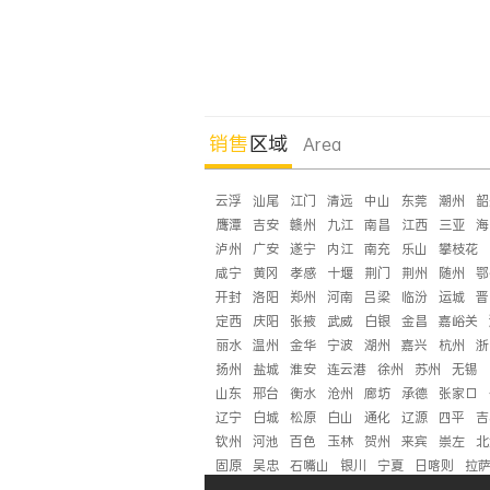
销售
区域
Area
云浮
汕尾
江门
清远
中山
东莞
潮州
韶
鹰潭
吉安
赣州
九江
南昌
江西
三亚
海
泸州
广安
遂宁
内江
南充
乐山
攀枝花
咸宁
黄冈
孝感
十堰
荆门
荆州
随州
鄂
开封
洛阳
郑州
河南
吕梁
临汾
运城
晋
定西
庆阳
张掖
武威
白银
金昌
嘉峪关
丽水
温州
金华
宁波
湖州
嘉兴
杭州
浙
扬州
盐城
淮安
连云港
徐州
苏州
无锡
山东
邢台
衡水
沧州
廊坊
承德
张家口
辽宁
白城
松原
白山
通化
辽源
四平
吉
钦州
河池
百色
玉林
贺州
来宾
崇左
北
固原
吴忠
石嘴山
银川
宁夏
日喀则
拉