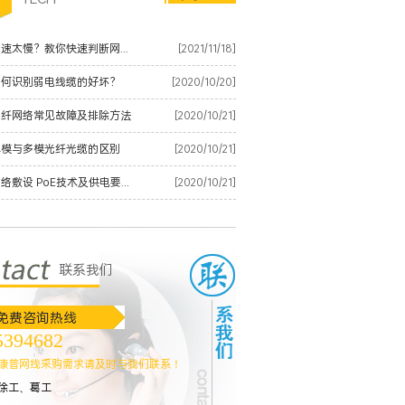
马鞍山网速太慢？教你快速判断网线是否有质量问题
[2021/11/18]
如何识别弱电线缆的好坏？
[2020/10/20]
光纤网络常见故障及排除方法
[2020/10/21]
单模与多模光纤光缆的区别
[2020/10/21]
马鞍山网络敷设 PoE技术及供电要点整理
[2020/10/21]
联系我们
免费咨询热线
5394682
马鞍山酒店高清网络视频监控解决方案
康普网线采购需求请及时与我们联系！
徐工、葛工