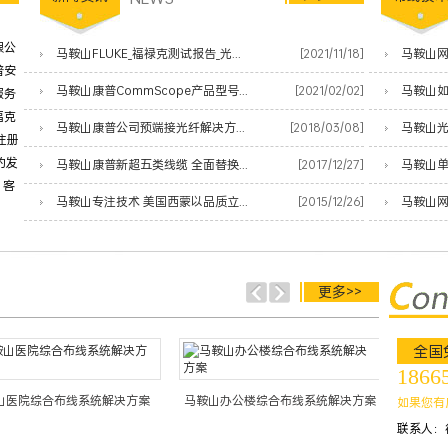
限公
马鞍山FLUKE_福禄克测试报告_光纤熔接测试小能手
[2021/11/18]
普安
马鞍山康普CommScope产品型号公共代码价格表
[2021/02/02]
马鞍山
服务
福克
马鞍山康普公司预端接光纤解决方案-让您的数据中心服务更快上线
[2018/03/08]
马鞍山
注册
的发
马鞍山康普新超五类线缆 全面替换原安普蓝白线
[2017/12/27]
马鞍山
、客
马鞍山专注技术 美国西蒙以品质立足网络时代
[2015/12/26]
更多>>
全国
1866
山医院综合布线系统解决方案
马鞍山办公楼综合布线系统解决方案
如果您有
联系人：