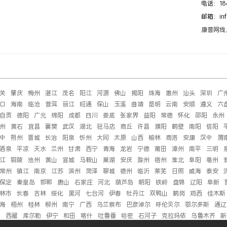
电话：186
邮箱：inf
康普网线
关
肇庆
梅州
湛江
茂名
阳江
河源
佛山
揭阳
珠海
惠州
汕头
深圳
广
口
海南
临沧
普洱
丽江
昭通
保山
玉溪
曲靖
昆明
云南
安顺
遵义
六
自贡
德阳
广元
绵阳
成都
四川
娄底
张家界
益阳
常德
怀化
邵阳
永州
州
黄石
宜昌
襄樊
武汉
湖北
驻马店
商丘
许昌
濮阳
鹤壁
南阳
信阳
中
朔州
晋城
长治
阳泉
忻州
大同
太原
山西
榆林
商洛
安康
汉中
渭
酒泉
平凉
天水
兰州
甘肃
西宁
青海
龙岩
宁德
莆田
漳州
南平
三明
江
铜陵
池州
黄山
宣城
马鞍山
巢湖
安庆
滁州
宿州
淮北
阜阳
亳州
常州
镇江
南京
江苏
滨州
菏泽
聊城
德州
临沂
莱芜
日照
威海
泰安
保定
秦皇岛
邯郸
唐山
石家庄
河北
葫芦岛
朝阳
铁岭
盘锦
辽阳
阜新
林市
长春
吉林
绥化
黑河
七台河
伊春
牡丹江
双鸭山
鹤岗
鸡西
佳木斯
海
梧州
桂林
柳州
南宁
广西
乌兰察布
巴彦淖尔
呼伦贝尔
鄂尔多斯
通辽
萨
西藏
库尔勒
伊宁
和田
喀什
吐鲁番
哈密
石河子
克拉玛依
乌鲁木齐
新