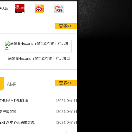
耐德网线模块配线架等综合布线产品，厂家仓库直发，欢迎来电咨询康普网线价格：18
更多>>
马鞍山Nexans（耐克森布线）产品清单
更多>>
品
AMP
-RJ到MT-RJ跳线
[2024/04/19]
类屏蔽跳线
[2024/04/19]
YXTW 中心束管式光缆
[2024/04/19]