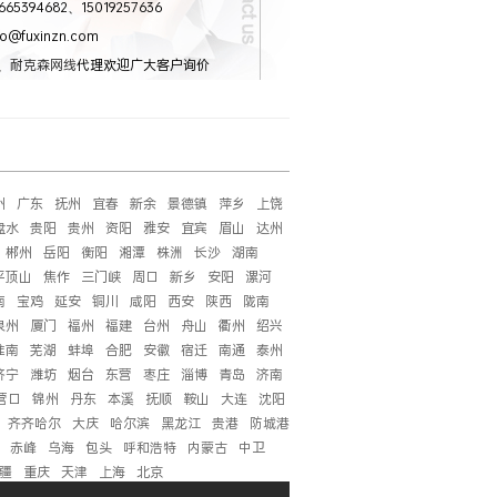
65394682、15019257636
o@fuxinzn.com
、
耐克森网线
代理欢迎广大客户询价
州
广东
抚州
宜春
新余
景德镇
萍乡
上饶
盘水
贵阳
贵州
资阳
雅安
宜宾
眉山
达州
郴州
岳阳
衡阳
湘潭
株洲
长沙
湖南
平顶山
焦作
三门峡
周口
新乡
安阳
漯河
南
宝鸡
延安
铜川
咸阳
西安
陕西
陇南
泉州
厦门
福州
福建
台州
舟山
衢州
绍兴
淮南
芜湖
蚌埠
合肥
安徽
宿迁
南通
泰州
济宁
潍坊
烟台
东营
枣庄
淄博
青岛
济南
营口
锦州
丹东
本溪
抚顺
鞍山
大连
沈阳
齐齐哈尔
大庆
哈尔滨
黑龙江
贵港
防城港
赤峰
乌海
包头
呼和浩特
内蒙古
中卫
疆
重庆
天津
上海
北京