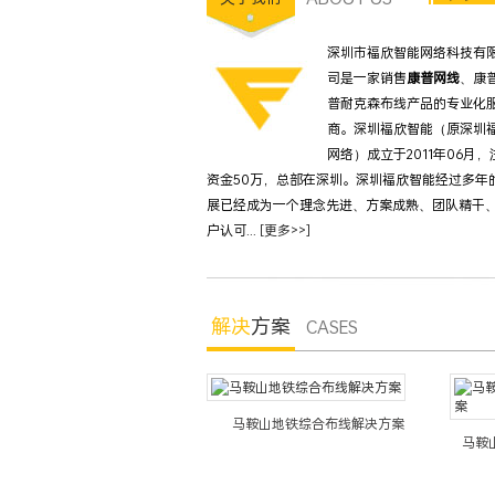
深圳市福欣智能网络科技有
司是一家销售
康普网线
、康
普耐克森布线产品的专业化
商。深圳福欣智能（原深圳
网络）成立于2011年06月，
资金50万，总部在深圳。深圳福欣智能经过多年
展已经成为一个理念先进、方案成熟、团队精干
户认可...
[更多>>]
解决
方案
CASES
马鞍山地铁综合布线解决方案
鞍山银行综合布线系统解决方案
马鞍