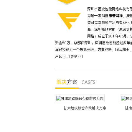
深圳市福欣智能网络科技有
司是一家销售
康普网线
、康
普耐克森布线产品的专业化
商。深圳福欣智能（原深圳
网络）成立于2011年06月，
资金50万，总部在深圳。深圳福欣智能经过多年
展已经成为一个理念先进、方案成熟、团队精干
户认可...
[更多>>]
解决
方案
CASES
肃银行综合布线系统解决方案
甘肃地铁综合布线解决方案
甘肃