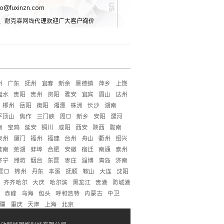
o@fuxinzn.com
、
耐克森网线
代理欢迎广大客户询价
州
广东
抚州
宜春
新余
景德镇
萍乡
上饶
盘水
贵阳
贵州
资阳
雅安
宜宾
眉山
达州
郴州
岳阳
衡阳
湘潭
株洲
长沙
湖南
平顶山
焦作
三门峡
周口
新乡
安阳
漯河
南
宝鸡
延安
铜川
咸阳
西安
陕西
陇南
泉州
厦门
福州
福建
台州
舟山
衢州
绍兴
淮南
芜湖
蚌埠
合肥
安徽
宿迁
南通
泰州
济宁
潍坊
烟台
东营
枣庄
淄博
青岛
济南
营口
锦州
丹东
本溪
抚顺
鞍山
大连
沈阳
齐齐哈尔
大庆
哈尔滨
黑龙江
贵港
防城港
赤峰
乌海
包头
呼和浩特
内蒙古
中卫
疆
重庆
天津
上海
北京