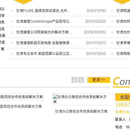
限公
甘肃FLUKE_福禄克测试报告_光纤熔接测试小能手
[2021/11/18]
普安
甘肃康普CommScope产品型号公共代码价格表
[2021/02/02]
甘肃如
服务
福克
甘肃康普公司预端接光纤解决方案-让您的数据中心服务更快上线
[2018/03/08]
甘肃光
注册
的发
甘肃康普新超五类线缆 全面替换原安普蓝白线
[2017/12/27]
甘肃单
、客
甘肃专注技术 美国西蒙以品质立足网络时代
[2015/12/26]
更多>>
全国
1866
医院综合布线系统解决方案
甘肃办公楼综合布线系统解决方案
甘肃酒
如果您有
联系人：
电话：186