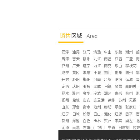
销售
区域
Area
云浮
汕尾
江门
清远
中山
东莞
潮州
韶
鹰潭
吉安
赣州
九江
南昌
江西
三亚
海
泸州
广安
遂宁
内江
南充
乐山
攀枝花
咸宁
黄冈
孝感
十堰
荆门
荆州
随州
鄂
开封
洛阳
郑州
河南
吕梁
临汾
运城
晋
定西
庆阳
张掖
武威
白银
金昌
嘉峪关
丽水
温州
金华
宁波
湖州
嘉兴
杭州
浙
扬州
盐城
淮安
连云港
徐州
苏州
无锡
山东
邢台
衡水
沧州
廊坊
承德
张家口
辽宁
白城
松原
白山
通化
辽源
四平
吉
钦州
河池
百色
玉林
贺州
来宾
崇左
北
固原
吴忠
石嘴山
银川
宁夏
日喀则
拉