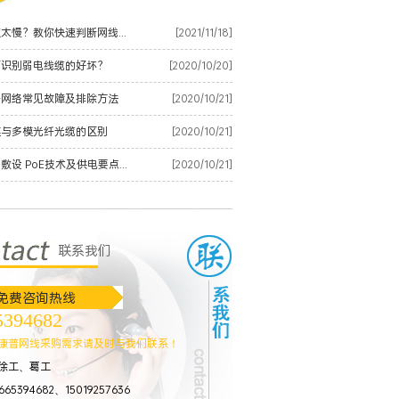
甘肃网速太慢？教你快速判断网线是否有质量问题
[2021/11/18]
何识别弱电线缆的好坏？
[2020/10/20]
纤网络常见故障及排除方法
[2020/10/21]
模与多模光纤光缆的区别
[2020/10/21]
甘肃网络敷设 PoE技术及供电要点整理
[2020/10/21]
联系我们
免费咨询热线
5394682
店高清网络视频监控解决方案
康普网线采购需求请及时与我们联系！
徐工、葛工
65394682、15019257636