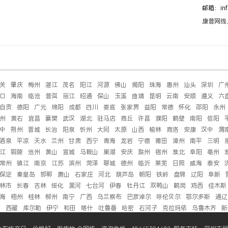
邮箱：inf
康普网线
关
肇庆
梅州
湛江
茂名
阳江
河源
佛山
揭阳
珠海
惠州
汕头
深圳
广
口
海南
临沧
普洱
丽江
昭通
保山
玉溪
曲靖
昆明
云南
安顺
遵义
六
自贡
德阳
广元
绵阳
成都
四川
娄底
张家界
益阳
常德
怀化
邵阳
永州
州
黄石
宜昌
襄樊
武汉
湖北
驻马店
商丘
许昌
濮阳
鹤壁
南阳
信阳
中
朔州
晋城
长治
阳泉
忻州
大同
太原
山西
榆林
商洛
安康
汉中
渭
酒泉
平凉
天水
兰州
甘肃
西宁
青海
龙岩
宁德
莆田
漳州
南平
三明
江
铜陵
池州
黄山
宣城
马鞍山
巢湖
安庆
滁州
宿州
淮北
阜阳
亳州
常州
镇江
南京
江苏
滨州
菏泽
聊城
德州
临沂
莱芜
日照
威海
泰安
保定
秦皇岛
邯郸
唐山
石家庄
河北
葫芦岛
朝阳
铁岭
盘锦
辽阳
阜新
林市
长春
吉林
绥化
黑河
七台河
伊春
牡丹江
双鸭山
鹤岗
鸡西
佳木斯
海
梧州
桂林
柳州
南宁
广西
乌兰察布
巴彦淖尔
呼伦贝尔
鄂尔多斯
通辽
萨
西藏
库尔勒
伊宁
和田
喀什
吐鲁番
哈密
石河子
克拉玛依
乌鲁木齐
新