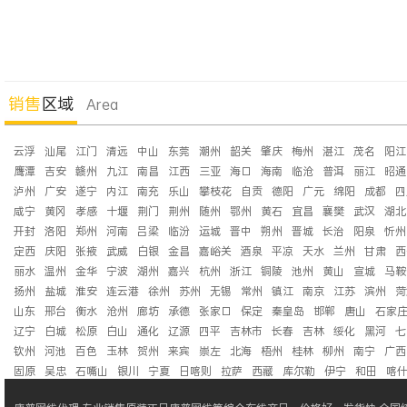
销售
区域
Area
云浮
汕尾
江门
清远
中山
东莞
潮州
韶关
肇庆
梅州
湛江
茂名
阳江
鹰潭
吉安
赣州
九江
南昌
江西
三亚
海口
海南
临沧
普洱
丽江
昭通
泸州
广安
遂宁
内江
南充
乐山
攀枝花
自贡
德阳
广元
绵阳
成都
四
咸宁
黄冈
孝感
十堰
荆门
荆州
随州
鄂州
黄石
宜昌
襄樊
武汉
湖北
开封
洛阳
郑州
河南
吕梁
临汾
运城
晋中
朔州
晋城
长治
阳泉
忻州
定西
庆阳
张掖
武威
白银
金昌
嘉峪关
酒泉
平凉
天水
兰州
甘肃
西
丽水
温州
金华
宁波
湖州
嘉兴
杭州
浙江
铜陵
池州
黄山
宣城
马鞍
扬州
盐城
淮安
连云港
徐州
苏州
无锡
常州
镇江
南京
江苏
滨州
菏
山东
邢台
衡水
沧州
廊坊
承德
张家口
保定
秦皇岛
邯郸
唐山
石家
辽宁
白城
松原
白山
通化
辽源
四平
吉林市
长春
吉林
绥化
黑河
七
钦州
河池
百色
玉林
贺州
来宾
崇左
北海
梧州
桂林
柳州
南宁
广西
固原
吴忠
石嘴山
银川
宁夏
日喀则
拉萨
西藏
库尔勒
伊宁
和田
喀