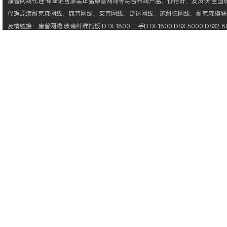
康普网线
代理 专业销售原装正品
康普网线
等综合布线产品，价格好，发货快 全国统一
代理原装
耐克森网线
、
康普网线
、
安普网线
、
泛达网线
、
施耐德网线
、
耐克森模块
友情链接：
康普网线
玻璃纤维托板
DTX-1800
二手DTX-1800
DSX-5000
DSX2-