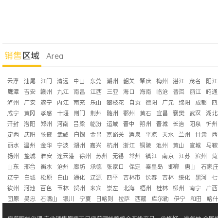
销售
区域
Area
云浮
汕尾
江门
清远
中山
东莞
潮州
韶关
肇庆
梅州
湛江
茂名
阳江
鹰潭
吉安
赣州
九江
南昌
江西
三亚
海口
海南
临沧
普洱
丽江
昭通
泸州
广安
遂宁
内江
南充
乐山
攀枝花
自贡
德阳
广元
绵阳
成都
四
咸宁
黄冈
孝感
十堰
荆门
荆州
随州
鄂州
黄石
宜昌
襄樊
武汉
湖北
开封
洛阳
郑州
河南
吕梁
临汾
运城
晋中
朔州
晋城
长治
阳泉
忻州
定西
庆阳
张掖
武威
白银
金昌
嘉峪关
酒泉
平凉
天水
兰州
甘肃
西
丽水
温州
金华
宁波
湖州
嘉兴
杭州
浙江
铜陵
池州
黄山
宣城
马鞍
扬州
盐城
淮安
连云港
徐州
苏州
无锡
常州
镇江
南京
江苏
滨州
菏
山东
邢台
衡水
沧州
廊坊
承德
张家口
保定
秦皇岛
邯郸
唐山
石家
辽宁
白城
松原
白山
通化
辽源
四平
吉林市
长春
吉林
绥化
黑河
七
钦州
河池
百色
玉林
贺州
来宾
崇左
北海
梧州
桂林
柳州
南宁
广西
固原
吴忠
石嘴山
银川
宁夏
日喀则
拉萨
西藏
库尔勒
伊宁
和田
喀