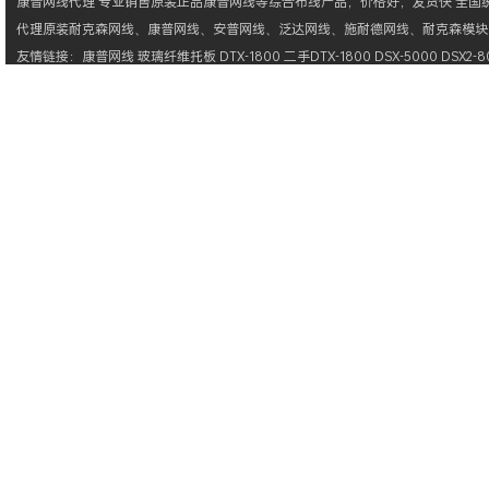
康普网线
代理 专业销售原装正品
康普网线
等综合布线产品，价格好，发货快 全国统一
代理原装
耐克森网线
、
康普网线
、
安普网线
、
泛达网线
、
施耐德网线
、
耐克森模块
友情链接：
康普网线
玻璃纤维托板
DTX-1800
二手DTX-1800
DSX-5000
DSX2-