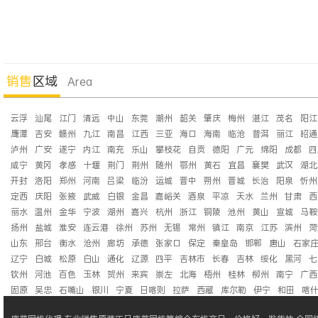
销售
区域
Area
云浮
汕尾
江门
清远
中山
东莞
潮州
韶关
肇庆
梅州
湛江
茂名
阳江
鹰潭
吉安
赣州
九江
南昌
江西
三亚
海口
海南
临沧
普洱
丽江
昭通
泸州
广安
遂宁
内江
南充
乐山
攀枝花
自贡
德阳
广元
绵阳
成都
四
咸宁
黄冈
孝感
十堰
荆门
荆州
随州
鄂州
黄石
宜昌
襄樊
武汉
湖北
开封
洛阳
郑州
河南
吕梁
临汾
运城
晋中
朔州
晋城
长治
阳泉
忻州
定西
庆阳
张掖
武威
白银
金昌
嘉峪关
酒泉
平凉
天水
兰州
甘肃
西
丽水
温州
金华
宁波
湖州
嘉兴
杭州
浙江
铜陵
池州
黄山
宣城
马鞍
扬州
盐城
淮安
连云港
徐州
苏州
无锡
常州
镇江
南京
江苏
滨州
菏
山东
邢台
衡水
沧州
廊坊
承德
张家口
保定
秦皇岛
邯郸
唐山
石家
辽宁
白城
松原
白山
通化
辽源
四平
吉林市
长春
吉林
绥化
黑河
七
钦州
河池
百色
玉林
贺州
来宾
崇左
北海
梧州
桂林
柳州
南宁
广西
固原
吴忠
石嘴山
银川
宁夏
日喀则
拉萨
西藏
库尔勒
伊宁
和田
喀