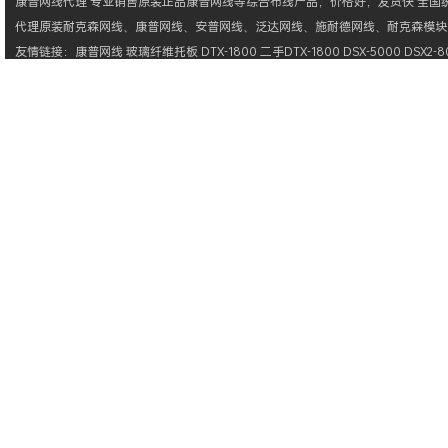
康普网线
代理 专业销售原装正品
康普网线
等综合布线产品，价格好，发货快 全国统一
代理原装
耐克森网线
、
康普网线
、
安普网线
、
泛达网线
、
施耐德网线
、
耐克森模块
友情链接：
康普网线
玻璃纤维托板
DTX-1800
二手DTX-1800
DSX-5000
DSX2-