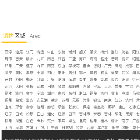
销售
区域
Area
云浮
汕尾
江门
清远
中山
东莞
潮州
韶关
肇庆
梅州
湛江
茂名
阳江
鹰潭
吉安
赣州
九江
南昌
江西
三亚
海口
海南
临沧
普洱
丽江
昭通
泸州
广安
遂宁
内江
南充
乐山
攀枝花
自贡
德阳
广元
绵阳
成都
四
咸宁
黄冈
孝感
十堰
荆门
荆州
随州
鄂州
黄石
宜昌
襄樊
武汉
湖北
开封
洛阳
郑州
河南
吕梁
临汾
运城
晋中
朔州
晋城
长治
阳泉
忻州
定西
庆阳
张掖
武威
白银
金昌
嘉峪关
酒泉
平凉
天水
兰州
甘肃
西
丽水
温州
金华
宁波
湖州
嘉兴
杭州
浙江
铜陵
池州
黄山
宣城
马鞍
扬州
盐城
淮安
连云港
徐州
苏州
无锡
常州
镇江
南京
江苏
滨州
菏
山东
邢台
衡水
沧州
廊坊
承德
张家口
保定
秦皇岛
邯郸
唐山
石家
辽宁
白城
松原
白山
通化
辽源
四平
吉林市
长春
吉林
绥化
黑河
七
钦州
河池
百色
玉林
贺州
来宾
崇左
北海
梧州
桂林
柳州
南宁
广西
固原
吴忠
石嘴山
银川
宁夏
日喀则
拉萨
西藏
库尔勒
伊宁
和田
喀