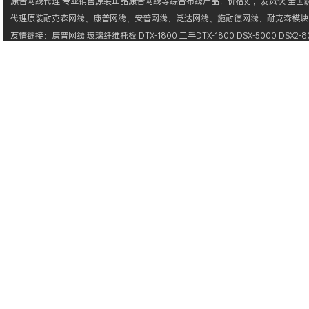
康普网线
代理 专业销售原装正品
康普网线
等综合布线产品，价格好，发货快 全国统一
代理原装
耐克森网线
、
康普网线
、
安普网线
、
泛达网线
、
施耐德网线
、
耐克森模块
友情链接：
康普网线
玻璃纤维托板
DTX-1800
二手DTX-1800
DSX-5000
DSX2-