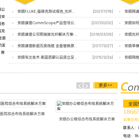
限公
安顺FLUKE_福禄克测试报告_光纤熔接测试小能手
[2021/11/18]
普安
安顺康普CommScope产品型号公共代码价格表
[2021/02/02]
安顺如
服务
福克
安顺康普公司预端接光纤解决方案-让您的数据中心服务更快上线
[2018/03/08]
安顺光
注册
的发
安顺康普新超五类线缆 全面替换原安普蓝白线
[2017/12/27]
安顺单
、客
安顺专注技术 美国西蒙以品质立足网络时代
[2015/12/26]
更多>>
全国
1866
医院综合布线系统解决方案
安顺办公楼综合布线系统解决方案
安顺酒
如果您有
联系人：
电话：186