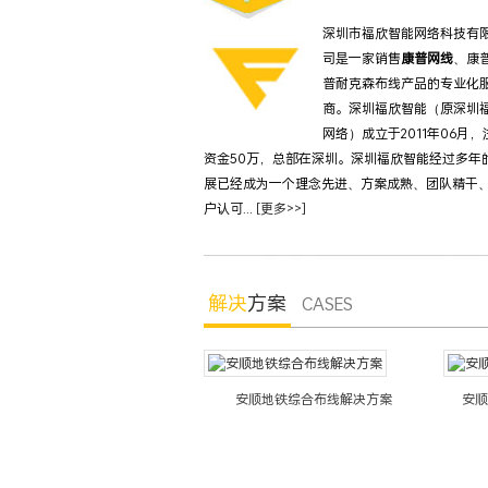
深圳市福欣智能网络科技有
司是一家销售
康普网线
、康
普耐克森布线产品的专业化
商。深圳福欣智能（原深圳
网络）成立于2011年06月，
资金50万，总部在深圳。深圳福欣智能经过多年
展已经成为一个理念先进、方案成熟、团队精干
户认可...
[更多>>]
解决
方案
CASES
顺银行综合布线系统解决方案
安顺地铁综合布线解决方案
安顺