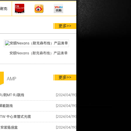
、泛达网线、施耐德网线模块配线架等综合布线产品，厂家仓库直发，欢迎来电咨询康普
更多>>
安顺Nexans（耐克森布线）产品清单
更多>>
品
AMP
RJ到MT-RJ跳线
[2024/04/19]
屏蔽跳线
[2024/04/19]
XTW 中心束管式光缆
[2024/04/19]
面安装插座盒
[2024/04/19]