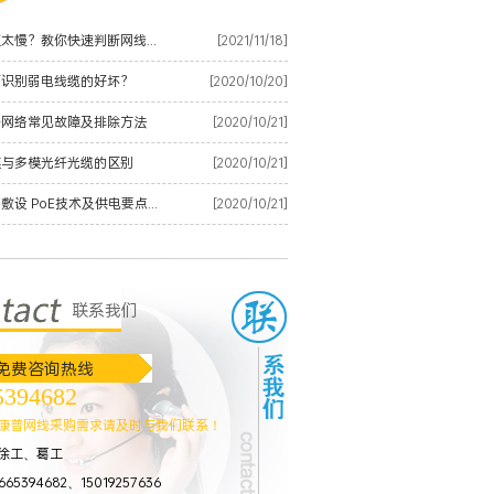
安顺网速太慢？教你快速判断网线是否有质量问题
[2021/11/18]
何识别弱电线缆的好坏？
[2020/10/20]
纤网络常见故障及排除方法
[2020/10/21]
模与多模光纤光缆的区别
[2020/10/21]
安顺网络敷设 PoE技术及供电要点整理
[2020/10/21]
联系我们
免费咨询热线
5394682
店高清网络视频监控解决方案
康普网线采购需求请及时与我们联系！
徐工、葛工
65394682、15019257636