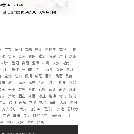
o@fuxinzn.com
、
耐克森网线
代理欢迎广大客户询价
州
广东
抚州
宜春
新余
景德镇
萍乡
上饶
盘水
贵阳
贵州
资阳
雅安
宜宾
眉山
达州
郴州
岳阳
衡阳
湘潭
株洲
长沙
湖南
平顶山
焦作
三门峡
周口
新乡
安阳
漯河
南
宝鸡
延安
铜川
咸阳
西安
陕西
陇南
泉州
厦门
福州
福建
台州
舟山
衢州
绍兴
淮南
芜湖
蚌埠
合肥
安徽
宿迁
南通
泰州
济宁
潍坊
烟台
东营
枣庄
淄博
青岛
济南
营口
锦州
丹东
本溪
抚顺
鞍山
大连
沈阳
齐齐哈尔
大庆
哈尔滨
黑龙江
贵港
防城港
赤峰
乌海
包头
呼和浩特
内蒙古
中卫
疆
重庆
天津
上海
北京