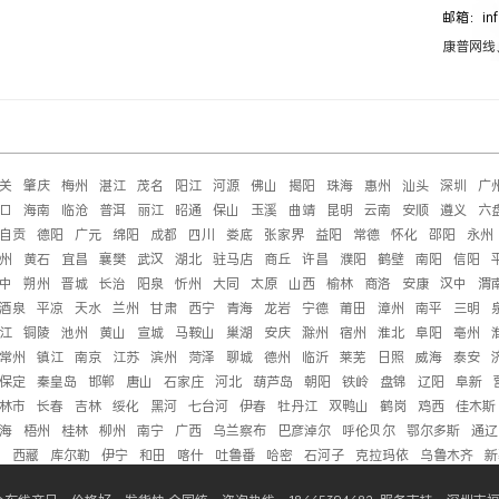
邮箱：inf
康普网线
关
肇庆
梅州
湛江
茂名
阳江
河源
佛山
揭阳
珠海
惠州
汕头
深圳
广
口
海南
临沧
普洱
丽江
昭通
保山
玉溪
曲靖
昆明
云南
安顺
遵义
六
自贡
德阳
广元
绵阳
成都
四川
娄底
张家界
益阳
常德
怀化
邵阳
永州
州
黄石
宜昌
襄樊
武汉
湖北
驻马店
商丘
许昌
濮阳
鹤壁
南阳
信阳
中
朔州
晋城
长治
阳泉
忻州
大同
太原
山西
榆林
商洛
安康
汉中
渭
酒泉
平凉
天水
兰州
甘肃
西宁
青海
龙岩
宁德
莆田
漳州
南平
三明
江
铜陵
池州
黄山
宣城
马鞍山
巢湖
安庆
滁州
宿州
淮北
阜阳
亳州
常州
镇江
南京
江苏
滨州
菏泽
聊城
德州
临沂
莱芜
日照
威海
泰安
保定
秦皇岛
邯郸
唐山
石家庄
河北
葫芦岛
朝阳
铁岭
盘锦
辽阳
阜新
林市
长春
吉林
绥化
黑河
七台河
伊春
牡丹江
双鸭山
鹤岗
鸡西
佳木斯
海
梧州
桂林
柳州
南宁
广西
乌兰察布
巴彦淖尔
呼伦贝尔
鄂尔多斯
通辽
萨
西藏
库尔勒
伊宁
和田
喀什
吐鲁番
哈密
石河子
克拉玛依
乌鲁木齐
新