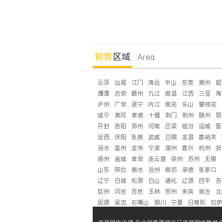
销售
区域
Area
云浮
汕尾
江门
清远
中山
东莞
潮州
韶
鹰潭
吉安
赣州
九江
南昌
江西
三亚
海
泸州
广安
遂宁
内江
南充
乐山
攀枝花
咸宁
黄冈
孝感
十堰
荆门
荆州
随州
鄂
开封
洛阳
郑州
河南
吕梁
临汾
运城
晋
定西
庆阳
张掖
武威
白银
金昌
嘉峪关
丽水
温州
金华
宁波
湖州
嘉兴
杭州
浙
扬州
盐城
淮安
连云港
徐州
苏州
无锡
山东
邢台
衡水
沧州
廊坊
承德
张家口
辽宁
白城
松原
白山
通化
辽源
四平
吉
钦州
河池
百色
玉林
贺州
来宾
崇左
北
固原
吴忠
石嘴山
银川
宁夏
日喀则
拉