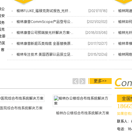
限公
榆林FLUKE_福禄克测试报告_光纤熔接测试小能手
[2021/11/18]
普安
榆林康普CommScope产品型号公共代码价格表
[2021/02/02]
榆林如
服务
福克
榆林康普公司预端接光纤解决方案-让您的数据中心服务更快上线
[2018/03/08]
榆林光
注册
的发
榆林康普新超五类线缆 全面替换原安普蓝白线
[2017/12/27]
榆林单
、客
榆林专注技术 美国西蒙以品质立足网络时代
[2015/12/26]
更多>>
全国
1866
医院综合布线系统解决方案
榆林办公楼综合布线系统解决方案
榆林酒
如果您有
联系人：
电话：186