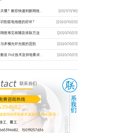
榆林网速太慢？教你快速判断网线是否有质量问题
[2021/11/18]
何识别弱电线缆的好坏？
[2020/10/20]
纤网络常见故障及排除方法
[2020/10/21]
模与多模光纤光缆的区别
[2020/10/21]
榆林网络敷设 PoE技术及供电要点整理
[2020/10/21]
联系我们
免费咨询热线
5394682
店高清网络视频监控解决方案
康普网线采购需求请及时与我们联系！
徐工、葛工
65394682、15019257636