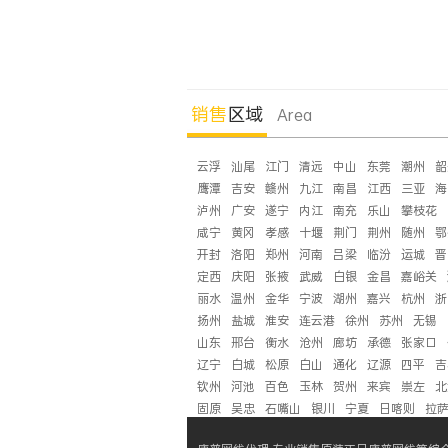
销售
区域
Area
云浮
汕尾
江门
清远
中山
东莞
潮州
韶
鹰潭
吉安
赣州
九江
南昌
江西
三亚
海
泸州
广安
遂宁
内江
南充
乐山
攀枝花
咸宁
黄冈
孝感
十堰
荆门
荆州
随州
鄂
开封
洛阳
郑州
河南
吕梁
临汾
运城
晋
定西
庆阳
张掖
武威
白银
金昌
嘉峪关
丽水
温州
金华
宁波
湖州
嘉兴
杭州
浙
扬州
盐城
淮安
连云港
徐州
苏州
无锡
山东
邢台
衡水
沧州
廊坊
承德
张家口
辽宁
白城
松原
白山
通化
辽源
四平
吉
钦州
河池
百色
玉林
贺州
来宾
崇左
北
固原
吴忠
石嘴山
银川
宁夏
日喀则
拉