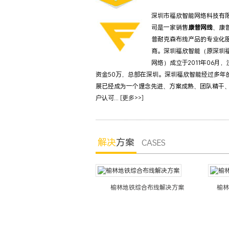
深圳市福欣智能网络科技有
司是一家销售
康普网线
、康
普耐克森布线产品的专业化
商。深圳福欣智能（原深圳
网络）成立于2011年06月，
资金50万，总部在深圳。深圳福欣智能经过多年
展已经成为一个理念先进、方案成熟、团队精干
户认可...
[更多>>]
解决
方案
CASES
林银行综合布线系统解决方案
榆林地铁综合布线解决方案
榆林