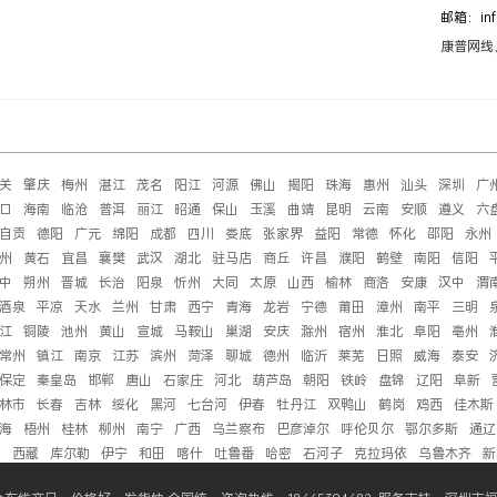
邮箱：inf
康普网线
关
肇庆
梅州
湛江
茂名
阳江
河源
佛山
揭阳
珠海
惠州
汕头
深圳
广
口
海南
临沧
普洱
丽江
昭通
保山
玉溪
曲靖
昆明
云南
安顺
遵义
六
自贡
德阳
广元
绵阳
成都
四川
娄底
张家界
益阳
常德
怀化
邵阳
永州
州
黄石
宜昌
襄樊
武汉
湖北
驻马店
商丘
许昌
濮阳
鹤壁
南阳
信阳
中
朔州
晋城
长治
阳泉
忻州
大同
太原
山西
榆林
商洛
安康
汉中
渭
酒泉
平凉
天水
兰州
甘肃
西宁
青海
龙岩
宁德
莆田
漳州
南平
三明
江
铜陵
池州
黄山
宣城
马鞍山
巢湖
安庆
滁州
宿州
淮北
阜阳
亳州
常州
镇江
南京
江苏
滨州
菏泽
聊城
德州
临沂
莱芜
日照
威海
泰安
保定
秦皇岛
邯郸
唐山
石家庄
河北
葫芦岛
朝阳
铁岭
盘锦
辽阳
阜新
林市
长春
吉林
绥化
黑河
七台河
伊春
牡丹江
双鸭山
鹤岗
鸡西
佳木斯
海
梧州
桂林
柳州
南宁
广西
乌兰察布
巴彦淖尔
呼伦贝尔
鄂尔多斯
通辽
萨
西藏
库尔勒
伊宁
和田
喀什
吐鲁番
哈密
石河子
克拉玛依
乌鲁木齐
新