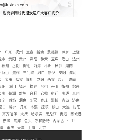
o@fuxinzn.com
、
耐克森网线
代理欢迎广大客户询价
州
广东
抚州
宜春
新余
景德镇
萍乡
上饶
盘水
贵阳
贵州
资阳
雅安
宜宾
眉山
达州
郴州
岳阳
衡阳
湘潭
株洲
长沙
湖南
平顶山
焦作
三门峡
周口
新乡
安阳
漯河
南
宝鸡
延安
铜川
咸阳
西安
陕西
陇南
泉州
厦门
福州
福建
台州
舟山
衢州
绍兴
淮南
芜湖
蚌埠
合肥
安徽
宿迁
南通
泰州
济宁
潍坊
烟台
东营
枣庄
淄博
青岛
济南
营口
锦州
丹东
本溪
抚顺
鞍山
大连
沈阳
齐齐哈尔
大庆
哈尔滨
黑龙江
贵港
防城港
赤峰
乌海
包头
呼和浩特
内蒙古
中卫
疆
重庆
天津
上海
北京