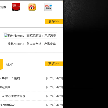
克森网线、泛达网线、施耐德网线模块配线架等综合布线产品，厂家仓库直发，欢迎来
更多>>
榆林Nexans（耐克森布线）产品清单
更多>>
品
AMP
RJ到MT-RJ跳线
[2024/04/19]
屏蔽跳线
[2024/04/19]
XTW 中心束管式光缆
[2024/04/19]
面安装插座盒
[2024/04/19]