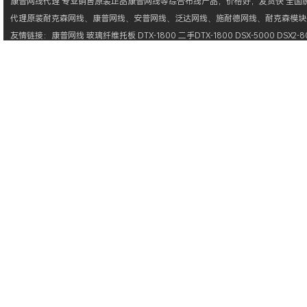
康普网线
代理 专业销售原装正品
康普网线
等综合布线产品，价格好，发货快 全国统一
代理原装
耐克森网线
、
康普网线
、
安普网线
、
泛达网线
、
施耐德网线
、
耐克森模块
友情链接：
康普网线
玻璃纤维托板
DTX-1800
二手DTX-1800
DSX-5000
DSX2-