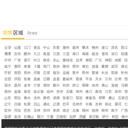
销售
区域
Area
云浮
汕尾
江门
清远
中山
东莞
潮州
韶关
肇庆
梅州
湛江
茂名
阳江
鹰潭
吉安
赣州
九江
南昌
江西
三亚
海口
海南
临沧
普洱
丽江
昭通
泸州
广安
遂宁
内江
南充
乐山
攀枝花
自贡
德阳
广元
绵阳
成都
四
咸宁
黄冈
孝感
十堰
荆门
荆州
随州
鄂州
黄石
宜昌
襄樊
武汉
湖北
开封
洛阳
郑州
河南
吕梁
临汾
运城
晋中
朔州
晋城
长治
阳泉
忻州
定西
庆阳
张掖
武威
白银
金昌
嘉峪关
酒泉
平凉
天水
兰州
甘肃
西
丽水
温州
金华
宁波
湖州
嘉兴
杭州
浙江
铜陵
池州
黄山
宣城
马鞍
扬州
盐城
淮安
连云港
徐州
苏州
无锡
常州
镇江
南京
江苏
滨州
菏
山东
邢台
衡水
沧州
廊坊
承德
张家口
保定
秦皇岛
邯郸
唐山
石家
辽宁
白城
松原
白山
通化
辽源
四平
吉林市
长春
吉林
绥化
黑河
七
钦州
河池
百色
玉林
贺州
来宾
崇左
北海
梧州
桂林
柳州
南宁
广西
固原
吴忠
石嘴山
银川
宁夏
日喀则
拉萨
西藏
库尔勒
伊宁
和田
喀