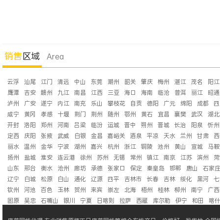
销售
区域
Area
云浮
汕尾
江门
清远
中山
东莞
潮州
韶关
肇庆
梅州
湛江
茂名
阳江
鹰潭
吉安
赣州
九江
南昌
江西
三亚
海口
海南
临沧
普洱
丽江
昭通
泸州
广安
遂宁
内江
南充
乐山
攀枝花
自贡
德阳
广元
绵阳
成都
四
咸宁
黄冈
孝感
十堰
荆门
荆州
随州
鄂州
黄石
宜昌
襄樊
武汉
湖北
开封
洛阳
郑州
河南
吕梁
临汾
运城
晋中
朔州
晋城
长治
阳泉
忻州
定西
庆阳
张掖
武威
白银
金昌
嘉峪关
酒泉
平凉
天水
兰州
甘肃
西
丽水
温州
金华
宁波
湖州
嘉兴
杭州
浙江
铜陵
池州
黄山
宣城
马鞍
扬州
盐城
淮安
连云港
徐州
苏州
无锡
常州
镇江
南京
江苏
滨州
菏
山东
邢台
衡水
沧州
廊坊
承德
张家口
保定
秦皇岛
邯郸
唐山
石家
辽宁
白城
松原
白山
通化
辽源
四平
吉林市
长春
吉林
绥化
黑河
七
钦州
河池
百色
玉林
贺州
来宾
崇左
北海
梧州
桂林
柳州
南宁
广西
固原
吴忠
石嘴山
银川
宁夏
日喀则
拉萨
西藏
库尔勒
伊宁
和田
喀