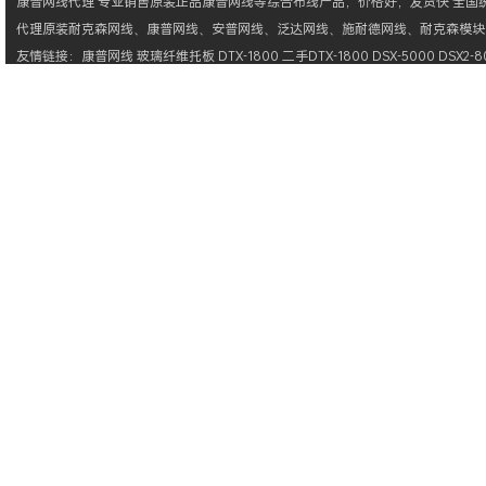
康普网线
代理 专业销售原装正品
康普网线
等综合布线产品，价格好，发货快 全国统一
代理原装
耐克森网线
、
康普网线
、
安普网线
、
泛达网线
、
施耐德网线
、
耐克森模块
友情链接：
康普网线
玻璃纤维托板
DTX-1800
二手DTX-1800
DSX-5000
DSX2-