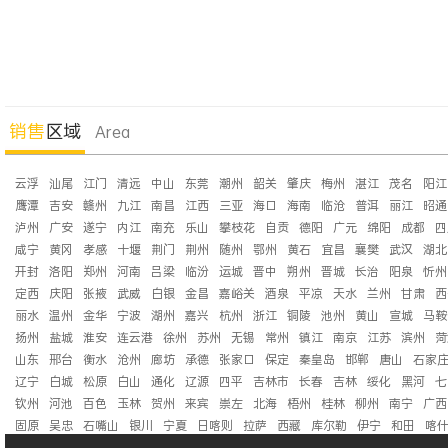
销售
区域
Area
云浮
汕尾
江门
清远
中山
东莞
潮州
韶关
肇庆
梅州
湛江
茂名
阳江
鹰潭
吉安
赣州
九江
南昌
江西
三亚
海口
海南
临沧
普洱
丽江
昭通
泸州
广安
遂宁
内江
南充
乐山
攀枝花
自贡
德阳
广元
绵阳
成都
四
咸宁
黄冈
孝感
十堰
荆门
荆州
随州
鄂州
黄石
宜昌
襄樊
武汉
湖北
开封
洛阳
郑州
河南
吕梁
临汾
运城
晋中
朔州
晋城
长治
阳泉
忻州
定西
庆阳
张掖
武威
白银
金昌
嘉峪关
酒泉
平凉
天水
兰州
甘肃
西
丽水
温州
金华
宁波
湖州
嘉兴
杭州
浙江
铜陵
池州
黄山
宣城
马鞍
扬州
盐城
淮安
连云港
徐州
苏州
无锡
常州
镇江
南京
江苏
滨州
菏
山东
邢台
衡水
沧州
廊坊
承德
张家口
保定
秦皇岛
邯郸
唐山
石家
辽宁
白城
松原
白山
通化
辽源
四平
吉林市
长春
吉林
绥化
黑河
七
钦州
河池
百色
玉林
贺州
来宾
崇左
北海
梧州
桂林
柳州
南宁
广西
固原
吴忠
石嘴山
银川
宁夏
日喀则
拉萨
西藏
库尔勒
伊宁
和田
喀