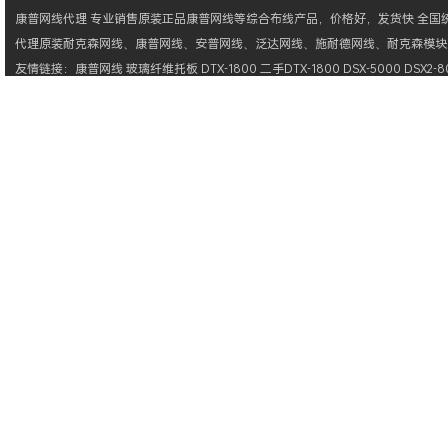
康普网线
代理 专业销售原装正品
康普网线
等综合布线产品，价格好，发货快 全国统一
代理原装
耐克森网线
、
康普网线
、
安普网线
、
泛达网线
、
施耐德网线
、
耐克森模块
友情链接：
康普网线
玻璃纤维托板
DTX-1800
二手DTX-1800
DSX-5000
DSX2-