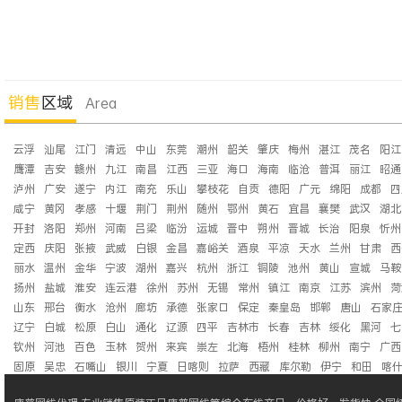
销售
区域
Area
云浮
汕尾
江门
清远
中山
东莞
潮州
韶关
肇庆
梅州
湛江
茂名
阳江
鹰潭
吉安
赣州
九江
南昌
江西
三亚
海口
海南
临沧
普洱
丽江
昭通
泸州
广安
遂宁
内江
南充
乐山
攀枝花
自贡
德阳
广元
绵阳
成都
四
咸宁
黄冈
孝感
十堰
荆门
荆州
随州
鄂州
黄石
宜昌
襄樊
武汉
湖北
开封
洛阳
郑州
河南
吕梁
临汾
运城
晋中
朔州
晋城
长治
阳泉
忻州
定西
庆阳
张掖
武威
白银
金昌
嘉峪关
酒泉
平凉
天水
兰州
甘肃
西
丽水
温州
金华
宁波
湖州
嘉兴
杭州
浙江
铜陵
池州
黄山
宣城
马鞍
扬州
盐城
淮安
连云港
徐州
苏州
无锡
常州
镇江
南京
江苏
滨州
菏
山东
邢台
衡水
沧州
廊坊
承德
张家口
保定
秦皇岛
邯郸
唐山
石家
辽宁
白城
松原
白山
通化
辽源
四平
吉林市
长春
吉林
绥化
黑河
七
钦州
河池
百色
玉林
贺州
来宾
崇左
北海
梧州
桂林
柳州
南宁
广西
固原
吴忠
石嘴山
银川
宁夏
日喀则
拉萨
西藏
库尔勒
伊宁
和田
喀