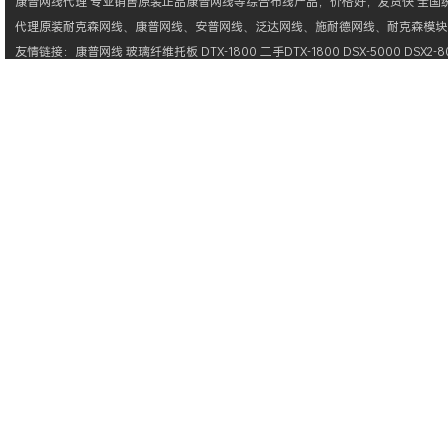
康普网线
代理 专业销售原装正品
康普网线
等综合布线产品，价格好，发货快 全国统一
代理原装
耐克森网线
、
康普网线
、
安普网线
、
泛达网线
、
施耐德网线
、
耐克森模块
友情链接：
康普网线
玻璃纤维托板
DTX-1800
二手DTX-1800
DSX-5000
DSX2-